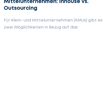
Mittelunternehmen: Inhouse vs.
Outsourcing
Für Klein- und Mittelunternehmen (KMUs) gibt es
zwei Möglichkeiten in Bezug auf das
Rechnungswesen: Die Buchhaltung kann hausintern
ausgeführt werden oder ausgelagert werden. Wir
stellen Ihnen die unterschiedlichen Möglichkeiten
mit Vor- und Nachteilen vor.
Weiterlesen
Clara Farsky
Mai 29, 2018